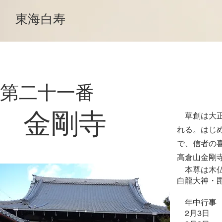
東海白寿
第二十一番
金剛寺
草創は大正
れる。はじ
で、信者の喜
高倉山金剛
本尊は木仏
白龍大神・
年中行事
2月3日