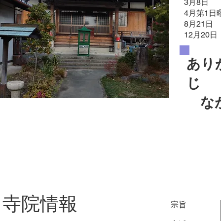
3月8日
4月第1日
8月21
12月2
あり
じ
​ 
寺院情報
宗旨